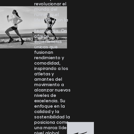
revolucionar el
mundo del
running y el
lifestyle. Con la
más alta
tecnología, On
ofrece
experiencias
únicas que
fusionan
rendimiento y
comodidad,
inspirando a los
atletas y
amantes del
movimiento a
alcanzar nuevos
niveles de
excelencia. Su
enfoque en la
calidad y la
sostenibilidad la
posiciona como
una marca líder a
nivel global.