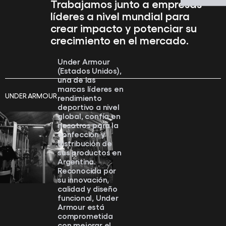
Trabajamos junto a empresas
líderes a nivel mundial para
crear impacto y potenciar su
crecimiento en el mercado.
Under Armour
(Estados Unidos),
una de las
marcas líderes en
UNDER ARMOUR
rendimiento
deportivo a nivel
global, confía en
nosotros para la
confección y
distribución de
sus productos en
Argentina.
Reconocida por
su innovación,
calidad y diseño
funcional, Under
Armour está
comprometida
con mejorar el