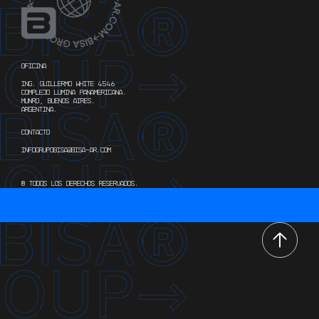
OFICINA
ING. GUILLERMO WHITE 4546
COMPLEJO LUMINA PANAMERICANA.
MUNRO, BUENOS AIRES.
ARGENTINA.
CONTACTO
INFOGRUPOBISA@BISA-AR.COM
® TODOS LOS DERECHOS RESERVADOS.