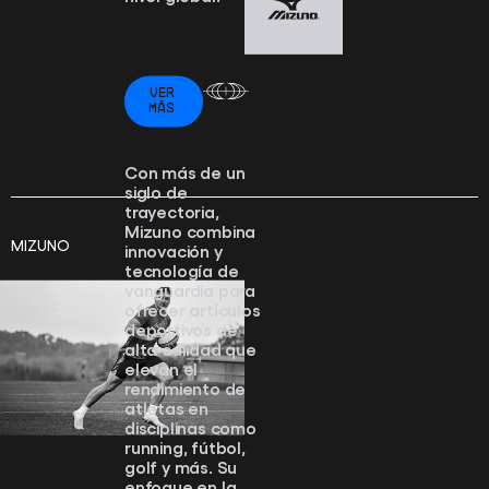
VER
MÁS
Con más de un
siglo de
trayectoria,
Mizuno combina
MIZUNO
innovación y
tecnología de
vanguardia para
ofrecer artículos
deportivos de
alta calidad que
elevan el
rendimiento de
atletas en
disciplinas como
running, fútbol,
golf y más. Su
enfoque en la