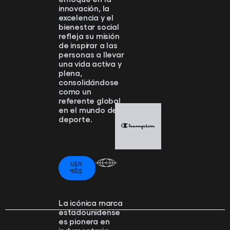
innovación, la
excelencia y el
bienestar social
refleja su misión
de inspirar a las
personas a llevar
una vida activa y
plena,
consolidándose
como un
referente global
en el mundo del
deporte.
VER
MÁS
La icónica marca
estadounidense
es pionera en
indumentaria